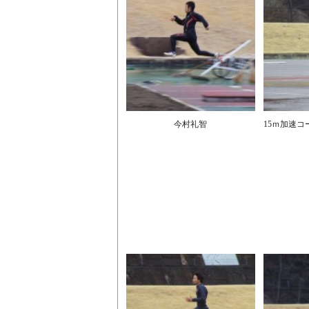
今村礼智
15ｍ加速コ