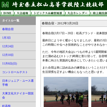
タイトル一覧
春期合宿・2012年3月20日
春期合宿
春期合宿(3月17日～20日：松高グランド・岩鼻競
1月3日
最終日にようやく暖かくなりましたが、最初の3
この時期にやるべき技術的なことがやりきれなか
12月24日
ただ、今年の地区大会はいつもの年より1週間開
12月10日
まだ溜め込む(ストック)時期と割り切って、合宿
本番に向けた実践的な動きにしていきたいと思い
11月6日(日)
また合宿は単に詰め込みの練習会ということだけ
生活習慣を正すよい機会にもなったと思います。
コントロールテスト
日本ジュニア・ユース選
手権
大東文化大ナイター競技
会
松高祭