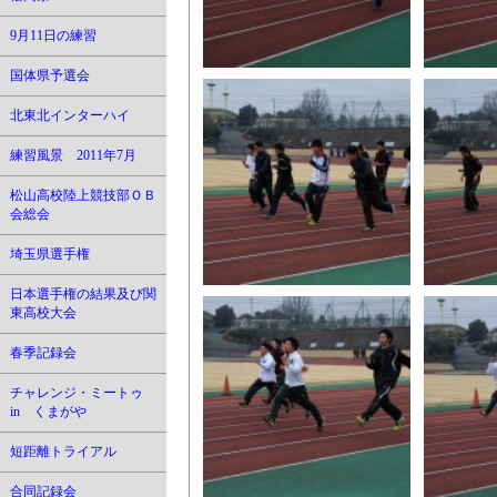
9月11日の練習
国体県予選会
北東北インターハイ
練習風景 2011年7月
松山高校陸上競技部ＯＢ
会総会
埼玉県選手権
日本選手権の結果及び関
東高校大会
春季記録会
チャレンジ・ミートゥ
in くまがや
短距離トライアル
合同記録会