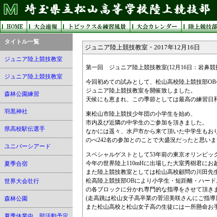
タイトル一覧
ジュニア陸上競技教室・2017年12月16日
ジュニア陸上競技教室
第一回 ジュニア陸上競技教室(12月16日：岩鼻競
ジュニア陸上競技教室
今回初めての試みとして、松山高校陸上競技部OB
ジュニア陸上競技教室を開催致しました。
森林公園練習
天候にも恵まれ、この季節としては最高の練習日
羽黒神社
東松山市陸上競技少年団の小学生を始め、
市内及び近隣の中学生のご参加を頂きました。
県高校駅伝選手
なかには遥々、水戸市から来て頂いた中学生もお
のべ242名の参加とのことで大盛況だったと思い
ユニバーシアード
スペシャルゲストとして53年前の東京オリンピッ
今年の世界陸上110mHに出場した大室秀樹君にお
夏季合宿
また陸上競技教室としては松山高校顧問の川田先
松高陸上競技部OBにより小学生・短距離・ハー
世界大会壮行
の各ブロックに分かれ専門的な指導をさせて頂き
(走高跳は松山女子高卒業の菅沼美咲さんにご指導
森林公園
また松山高校と松山女子高の生徒には一所懸命お
夏季休業中 部活動予定