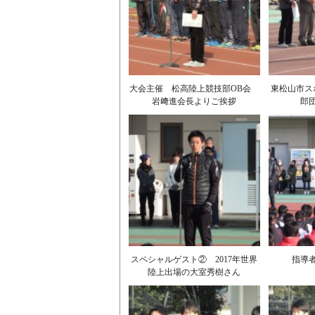
大会主催 松高陸上競技部OB会
東松山市ス
岩﨑進会長よりご挨拶
郎
スペシャルゲスト② 2017年世界
指導
陸上出場の大室秀樹さん