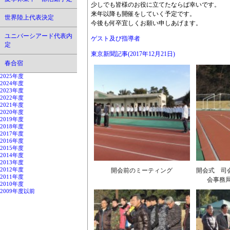
少しでも皆様のお役に立てたならば幸いです。
来年以降も開催をしていく予定です。
世界陸上代表決定
今後も何卒宜しくお願い申しあげます。
ユニバーシアード代表内
ゲスト及び指導者
定
東京新聞記事(2017年12月21日)
春合宿
2025年度
2024年度
2023年度
2022年度
2021年度
2020年度
2019年度
2018年度
2017年度
2016年度
2015年度
2014年度
2013年度
開会前のミーティング
開会式 司
2012年度
2011年度
会事務
2010年度
2009年度以前