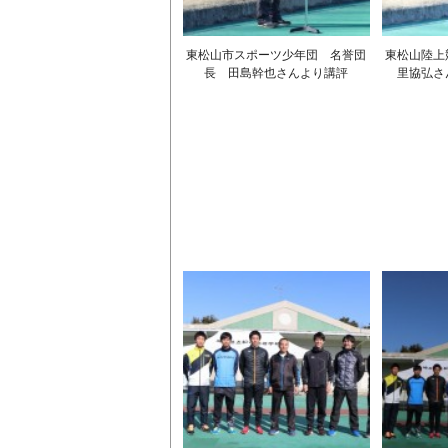
東松山市スポーツ少年団 名誉団
東松山陸上
長 田島幹也さんより講評
里協弘さ