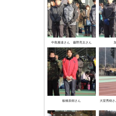
中島雅達さん 藤野亮太さん
板橋辰樹さん
大室秀樹さ