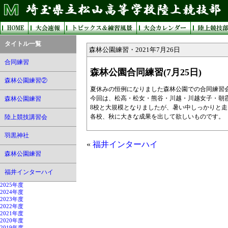
タイトル一覧
森林公園練習・2021年7月26日
合同練習
森林公園合同練習(7月25日)
森林公園練習②
夏休みの恒例になりました森林公園での合同練習
今回は、松高・松女・熊谷・川越・川越女子・朝
森林公園練習
8校と大規模となりましたが、暑い中しっかりと
各校、秋に大きな成果を出して欲しいものです。
陸上競技講習会
羽黒神社
«
福井インターハイ
森林公園練習
福井インターハイ
2025年度
2024年度
2023年度
2022年度
2021年度
2020年度
2019年度