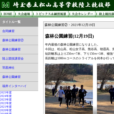
タイトル一覧
森林公園練習②・2021年12月19日
合同練習
森林公園練習(12月19日)
森林公園練習②
年内最後の森林公園練習になりました。
今回は、松山高、松山女子高、熊谷高、朝霞高、
森林公園練習
短距離系は上り250ｍ×7本、下り150ｍ×3本、補
長距離は1000ｍコースのトライアルを何本か行っ
陸上競技講習会
羽黒神社
森林公園練習
福井インターハイ
2025年度
2024年度
2023年度
2022年度
2021年度
2020年度
2019年度