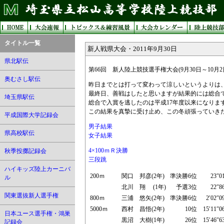
タイトル一覧
新人戦県大会・2011年9月30日
県北駅伝
第66回 新人陸上競技選手権大会(9月30日～10月2
奥むさし駅伝
昨日までとは打って変わって涼しいというよりは
最終日、善戦はしたと思いますが結果的には総合
埼玉県駅伝
総合で入賞を逃したのは平成17年度以来になりま
この結果を真摯に受け止め、この冬頑張っていき
平成国際大学記録会
男子結果
県高校駅伝
女子結果
4×100ｍＲ決勝
秋季投擲記録会
三段跳
ハイキッズ陸上カーニバ
200ｍ
関口 邦彦(2年)
準決勝6位
23″0
ル
北川 翔 (1年)
予選3位
22″8
関東選抜新人選手権
800ｍ
三浦 悠矢(2年)
準決勝6位
2′02″0
5000ｍ
西村 昌悟(2年)
10位
15′11″0
日本ユース選手権・鴻巣
黒沼 大樹(1年)
26位
15′46″6
記録会