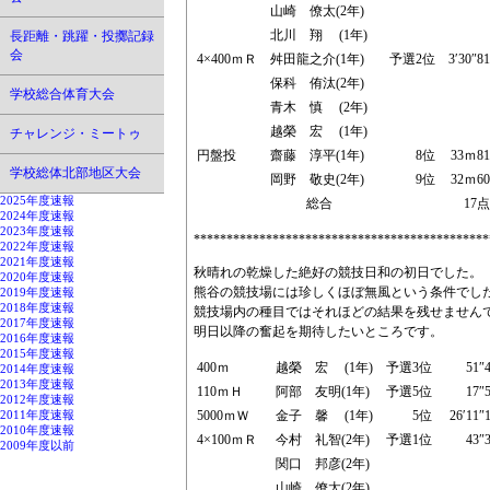
山崎 僚太(2年)
北川 翔 (1年)
長距離・跳躍・投擲記録
会
4×400ｍＲ
舛田龍之介(1年)
予選2位
3′30″81
保科 侑汰(2年)
学校総合体育大会
青木 慎 (2年)
越榮 宏 (1年)
チャレンジ・ミートゥ
円盤投
齋藤 淳平(1年)
8位
33ｍ81
学校総体北部地区大会
岡野 敬史(2年)
9位
32ｍ60
2025年度速報
総合
17点
2024年度速報
2023年度速報
*********************************************
2022年度速報
2021年度速報
秋晴れの乾燥した絶好の競技日和の初日でした。
2020年度速報
熊谷の競技場には珍しくほぼ無風という条件でし
2019年度速報
2018年度速報
競技場内の種目ではそれほどの結果を残せません
2017年度速報
明日以降の奮起を期待したいところです。
2016年度速報
2015年度速報
400ｍ
越榮 宏 (1年)
予選3位
51″
2014年度速報
2013年度速報
110ｍＨ
阿部 友明(1年)
予選5位
17″
2012年度速報
5000ｍＷ
金子 馨 (1年)
5位
26′11″
2011年度速報
2010年度速報
4×100ｍＲ
今村 礼智(2年)
予選1位
43″
2009年度以前
関口 邦彦(2年)
山崎 僚太(2年)