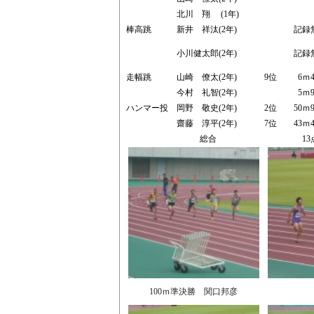
北川 翔 (1年)
棒高跳
新井 祥汰(2年)
記録
小川健太郎(2年)
記録
走幅跳
山崎 僚太(2年)
9位
6ｍ4
今村 礼智(2年)
5ｍ9
ハンマー投
岡野 敬史(2年)
2位
50ｍ9
齋藤 淳平(2年)
7位
43ｍ4
総合
13
100ｍ準決勝 関口邦彦