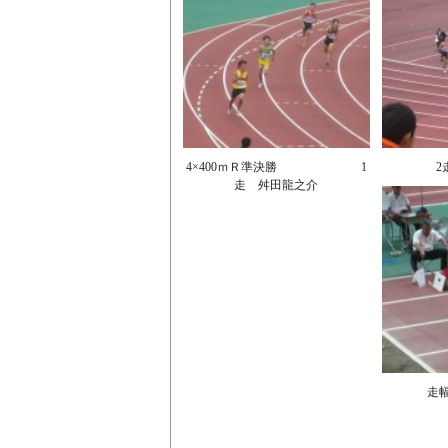
4×400ｍＲ準決勝 1
2
走 舛田龍之介
走