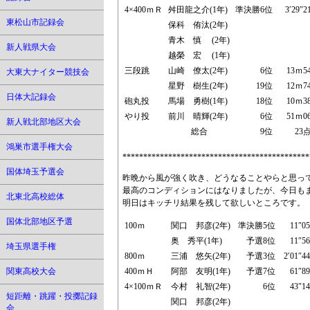
4×400ｍＲ
舛田龍之介(1年)
準決勝6位
3′29″2
東松山市記録会
保科 侑汰(2年)
青木 慎 (2年)
新人戦県大会
越榮 宏 (1年)
三段跳
山崎 僚太(2年)
6位
13ｍ5
大東大ナイター競技会
星野 樹生(2年)
19位
12ｍ7
日体大記録会
砲丸投
馬場 勇樹(1年)
18位
10ｍ3
やり投
前川 晴輝(2年)
6位
51ｍ0
新人戦北部地区大会
総合
9位
23
鴻巣市選手権大会
*********************************************
国体埼玉予選会
昨晩から風が強く吹き、どうなることやらと思っ
最高のコンディションにはなりましたが、今日も
北東北高校総体
明日はキッチリ結果を残して欲しいところです。
国体北部地区予選
100ｍ
関口 邦彦(2年)
準決勝5位
11″05
奥 秀平(1年)
予選8位
11″56
埼玉県選手権
800ｍ
三浦 悠矢(2年)
予選3位
2′01″44
関東高校大会
400ｍＨ
阿部 友明(1年)
予選7位
61″89
4×100ｍＲ
今村 礼智(2年)
6位
43″14
短距離・跳躍・投擲記録
関口 邦彦(2年)
会