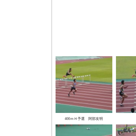
400ｍＨ予選 阿部友明