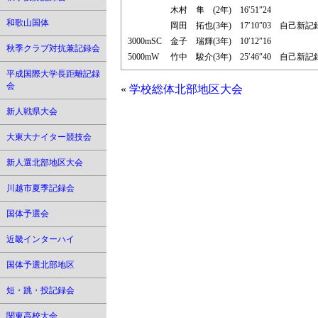
木村 隼 (2年)
16′51″24
和歌山国体
岡田 拓也(3年)
17′10″03
自己新記
3000mSC
金子 瑞輝(3年)
10′12″16
秋季クラブ対抗兼記録会
5000mW
竹中 駿介(3年)
25′46″40
自己新記
平成国際大学長距離記録
会
«
学校総体北部地区大会
新人戦県大会
大東大ナイター競技会
新人選北部地区大会
川越市夏季記録会
国体予選会
近畿インターハイ
国体予選北部地区
短・跳・投記録会
関東高校大会