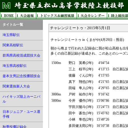
タイトル一覧
チャレンジミートゥ・2015年5月1日
埼玉県駅伝
チャレンジミートゥ in くまがや(4月29日：熊谷)
関東高校駅伝
朝から晩まで行われた記録会に我が松山高校も出
多くの自己新記録が達成され、このあとのシーズ
群馬県高校混成競技大会
1500m
野口 英希(2年)
4′04″54
埼玉県高校駅伝
三上 椋平(2年)
4′13″15
自己新記
後藤 ぐん(2年)
4′15″65
釜本文男記念投擲競技会
真下 翔也(3年)
4′21″65
自己新記
関東選抜新人大会
田端 隼人(2年)
4′29″65
自己新記
3000m
戸村 祐作(1年)
9′16″42
ハイキッズ陸上カーニバ
5000m
今井 優作(3年)
15′06″86
自己新記
ル
宇田川魁斗(3年)
15′24″73
自己新記
日本ジュニア・ユース選
田中 蒼生(3年)
15′45″82
自己新記
手権
小林 隼也(2年)
15′49″26
多田健太郎(2年)
16′10″38
自己新記
秋季投擲記録会