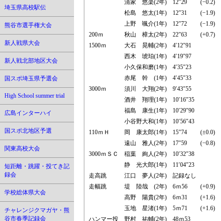
清家 悠楽(2年)
12″29
(−0.2)
埼玉県高校駅伝
松島 悠太(1年)
12″31
(−1.9)
上野 颯介(1年)
12″72
(−1.9)
熊谷市選手権大会
200ｍ
秋山 樟太(2年)
22″63
(+0.7)
新人戦県大会
1500ｍ
大石 晃輔(2年)
4′12″91
西木 琥珀(1年)
4′19″97
新人戦北部地区大会
小久保和磨(1年)
4′35″23
赤尾 幹 (1年)
4′45″33
国スポ埼玉県予選会
3000ｍ
須川 大翔(2年)
9′43″55
High School summer trial
酒井 翔理(1年)
10′16″35
福島 康生(1年)
10′29″90
広島インターハイ
小谷野大和(1年)
10′56″43
国スポ北地区予選
110ｍＨ
岡 康太郎(1年)
15″74
(±0.0)
遠山 雅人(2年)
17″59
(−0.8)
関東高校大会
3000ｍＳＣ
稲葉 絢人(2年)
10′32″38
静 光大郎(1年)
11′04″23
短距離・跳躍・投てき記
録会
走高跳
江口 夢人(2年)
記録なし
走幅跳
堤 陸哉 (2年)
6ｍ56
(+0.9)
学校総体県大会
高野 陽貴(2年)
6ｍ31
(+1.6)
玉地 星渚(1年)
5ｍ71
(+1.6)
チャレンジクマガヤ・熊
谷市春季記録会
ハンマー投
野村 祐輔(2年)
48ｍ53