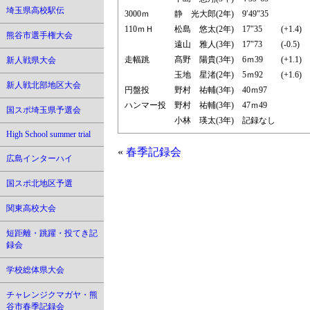
埼玉県高校駅伝
3000ｍ
静 光大郎(2年)
9′49″35
110ｍＨ
松島 悠太(2年)
17″35
(+1.4)
熊谷市選手権大会
遠山 雅人(3年)
17″73
(-0.5)
走幅跳
髙野 陽貴(3年)
6ｍ39
(+1.1)
新人戦県大会
玉地 星渚(2年)
5ｍ92
(+1.6)
新人戦北部地区大会
円盤投
野村 祐輔(3年)
40ｍ97
ハンマー投
野村 祐輔(3年)
47ｍ49
国スポ埼玉県予選会
小林 瑛太(3年)
記録なし
High School summer trial
«
春季記録会
広島インターハイ
国スポ北地区予選
関東高校大会
短距離・跳躍・投てき記
録会
学校総体県大会
チャレンジクマガヤ・熊
谷市春季記録会