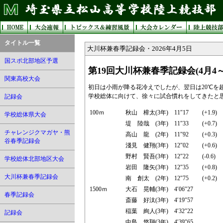
タイトル一覧
大川杯兼春季記録会・2026年4月5日
国スポ北部地区予選
第19回大川杯兼春季記録会(4月4
関東高校大会
初日は小雨が降る花冷えでしたが、翌日は20℃を
学校総体に向けて、徐々に試合慣れをしてきたと
記録会
100ｍ
秋山 樟太(3年)
11″17
(+1.9)
学校総体県大会
堤 陸哉 (3年)
11″33
(+0.7)
チャレンジクマガヤ・熊
高山 龍 (2年)
11″92
(+0.3)
谷春季記録会
淺見 健翔(3年)
12″02
(+0.6)
野村 賢吾(3年)
12″22
(-0.6)
学校総体北部地区大会
岩田 隆矢(3年)
12″35
(+0.8)
大川杯兼春季記録会
南 創太 (2年)
12″75
(+0.2)
1500ｍ
大石 晃輔(3年)
4′06″27
春季記録会
斎藤 好汰(3年)
4′19″57
稲葉 絢人(3年)
4′32″22
記録会
中島 悠翔(3年)
4′39″65